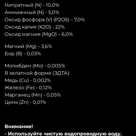
Нитратный (N) - 10,0%
Аммиачный (N) - 5,0%
Оксид фосфора (V) (P2O5) –
7,0%
Оксид калия (K2O) - 22%
Оксид магния (
MgO
) –
6,0%
Магний (Mg) –
3,6%
Бор (B) - 0,03%
Молибден (Mo) - 0,005%
В хелатной форме (ЭДТА):
Медь (Cu) - 0,002%
Железо (Fe) - 0,12%
Марганец (Mn) - 0,05%
Цинк (Zn) - 0,01%
Внимание!
- Используйте чистую водопроводную воду.