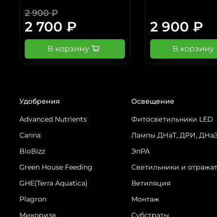
2 900 ₽
2 700 ₽
2 900 ₽
В корзину
В корзину
Удобрения
Освещение
Advanced Nutrients
Фитосветильники LED
Canna
Лампы ДНаТ, ДРИ, ДНа
BioBizz
ЭпРА
Green House Feeding
Светильники и отража
GHE(Terra Aquatica)
Ветиляция
Plagron
Монтаж
Микориза
Субстраты