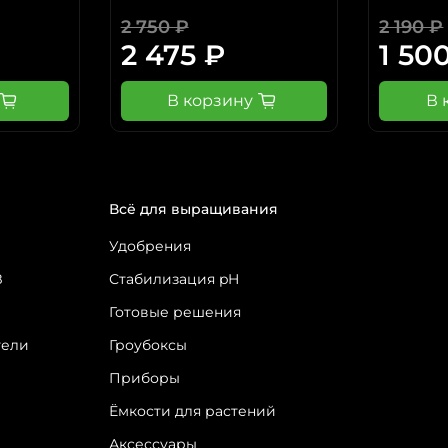
2 750 ₽
2 190 ₽
2 475 ₽
1 50
В корзину
В 
Всё для выращивания
Удобрения
З
Стабилизация pH
Готовые решения
тели
Гроубоксы
Приборы
Ёмкости для растений
Аксессуары