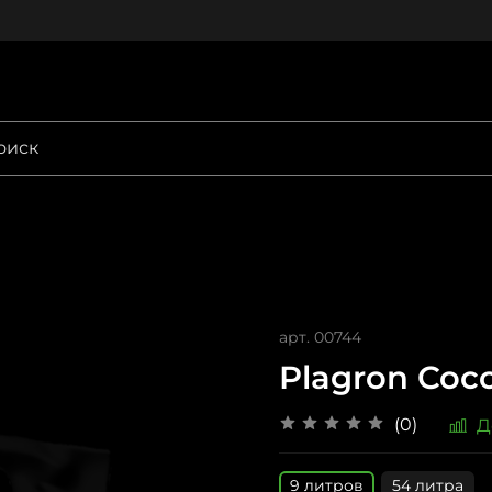
арт.
00744
Plagron Coco
(0)
Д
9 литров
54 литра