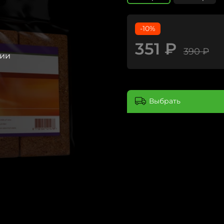
-10%
351 ₽
390 ₽
чии
Выбрать