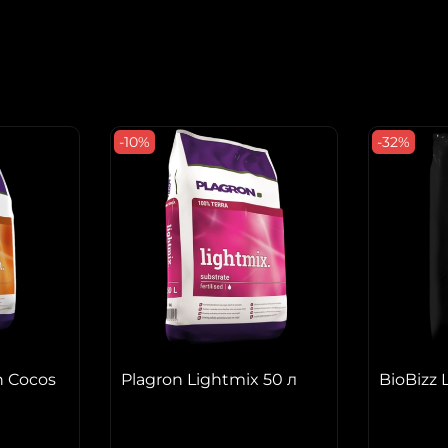
-10%
-32%
n Cocos
Plagron Lightmix 50 л
BioBizz 